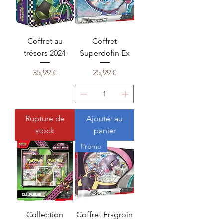
Coffret au
Coffret
trésors 2024
Superdofin Ex
Prix
Prix
35,99 €
25,99 €
Rupture de
Ajouter au
stock
panier
Promo
Collection
Coffret Fragroin