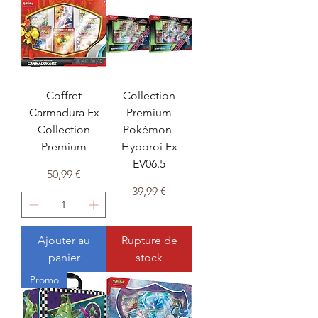
Coffret
Collection
Carmadura Ex
Premium
Collection
Pokémon-
Premium
Hyporoi Ex
EV06.5
Prix
50,99 €
Prix
39,99 €
Ajouter au
Rupture de
panier
stock
Promo