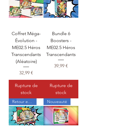
Coffret Méga-
Bundle 6
Évolution -
Boosters -
ME02.5 Héros
ME02.5 Héros
Transcendants
Transcendants
(Aléatoire)
Prix
39,99 €
Prix
32,99 €
Rupture de
Rupture de
stock
stock
Retour en stock
Nouveauté