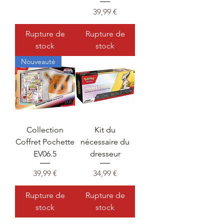
Prix
39,99 €
Rupture de
Rupture de
stock
stock
Nouveauté
Collection
Kit du
Coffret Pochette
nécessaire du
EV06.5
dresseur
Prix
Prix
39,99 €
34,99 €
Rupture de
Rupture de
stock
stock