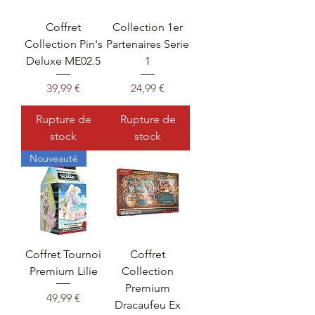
Coffret
Collection 1er
Collection Pin's
Partenaires Serie
Deluxe ME02.5
1
Prix
Prix
39,99 €
24,99 €
Rupture de
Rupture de
stock
stock
Nouveauté
Coffret Tournoi
Coffret
Premium Lilie
Collection
Premium
Prix
49,99 €
Dracaufeu Ex