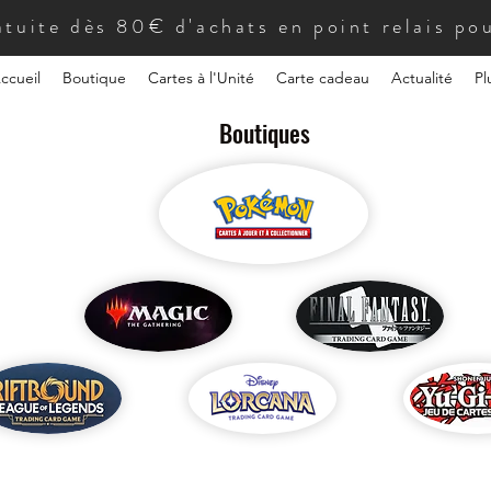
atuite dès 80€ d'achats en point relais pou
ccueil
Boutique
Cartes à l'Unité
Carte cadeau
Actualité
Pl
Boutiques