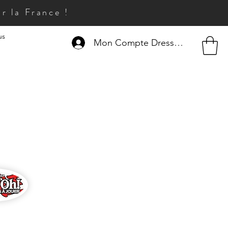
r la France !
us
Mon Compte Dresseur