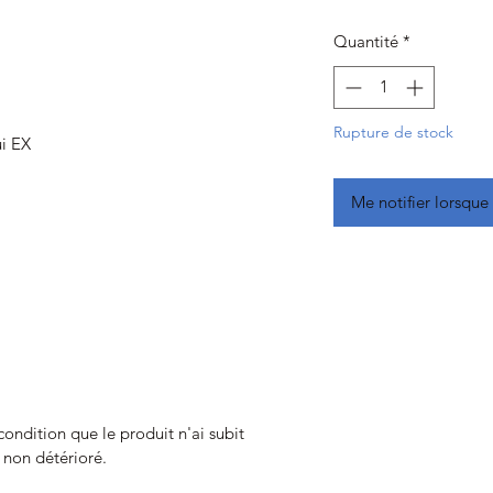
Quantité
*
Rupture de stock
ui EX
Me notifier lorsque 
 condition que le produit n'ai subit
t non détérioré.