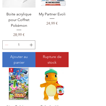
Boite acrylique
My Partner Evoli
pour Coffret
Prix
24,99 €
Pokémon
Prix
28,99 €
Ajouter au
Rupture de
panier
stock