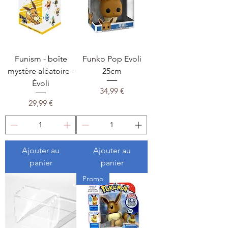
Funism - boîte
Funko Pop Evoli
mystère aléatoire -
25cm
Évoli
Prix
34,99 €
Prix
29,99 €
Ajouter au
Ajouter au
panier
panier
Promo