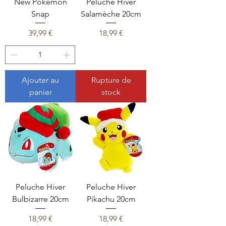
New Pokémon
Peluche Hiver
Snap
Salamèche 20cm
Prix
Prix
39,99 €
18,99 €
Ajouter au
Rupture de
panier
stock
Peluche Hiver
Peluche Hiver
Bulbizarre 20cm
Pikachu 20cm
Prix
Prix
18,99 €
18,99 €