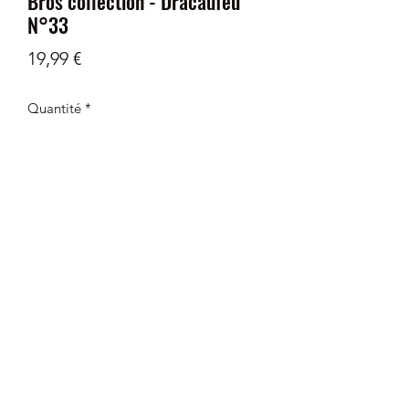
Bros collection - Dracaufeu
N°33
Prix
19,99 €
Quantité
*
Rupture de stock
Me notifier lorsque cet article est disponible
Retour
Tout retour est autorisé à la seule
condition que le produit n'ai subit