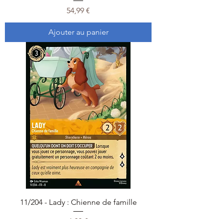
Prix
54,99 €
Ajouter au panier
11/204 - Lady : Chienne de famille