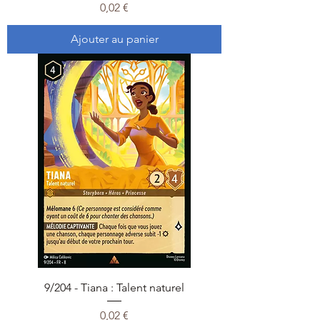
Prix
0,02 €
Ajouter au panier
9/204 - Tiana : Talent naturel
Prix
0,02 €