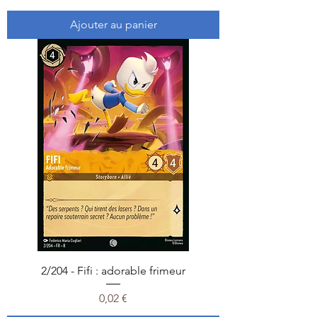
Ajouter au panier
2/204 - Fifi : adorable frimeur
Prix
0,02 €