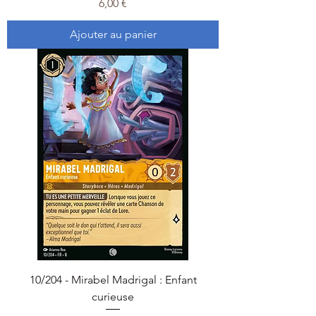
Prix
6,00 €
Ajouter au panier
10/204 - Mirabel Madrigal : Enfant
curieuse