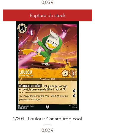
Prix
0,05 €
Rupture de stock
1/204 - Loulou : Canard trop cool
Prix
0,02 €