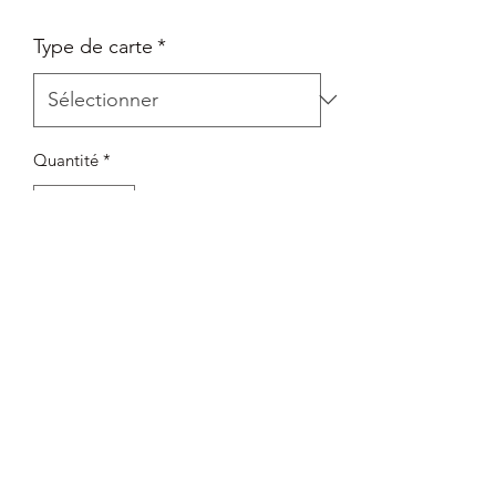
Type de carte
*
Quantité
*
Rupture de stock
Me notifier lorsque cet article est disponible
Set 8 - Le Règne de Jafar
Rareté : Rare
Mis sous sleeve + envoie avec Top