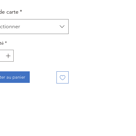
de carte
*
ctionner
té
*
ter au panier