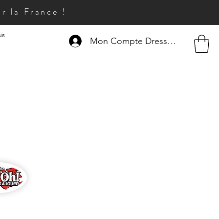
r la France !
us
Mon Compte Dresseur