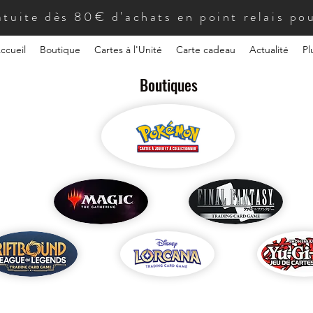
atuite dès 80€ d'achats en point relais pou
ccueil
Boutique
Cartes à l'Unité
Carte cadeau
Actualité
Pl
Boutiques