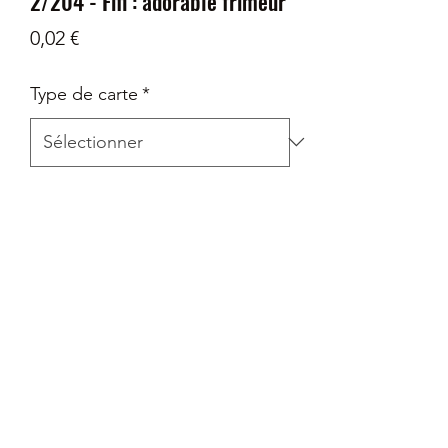
2/204 - Fifi : adorable frimeur
Prix
0,02 €
Type de carte
*
Quantité
*
Ajouter au panier
Set 8 - Le Règne de Jafar
Rareté : Commune
Mis sous sleeve + envoie avec Top