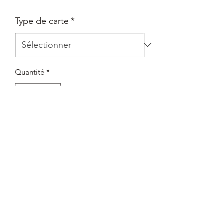
Type de carte
*
Quantité
*
Rupture de stock
Me notifier lorsque cet article est disponible
Set 8 - Le Règne de Jafar
Rareté : Légendaire
Mis sous sleeve + envoie avec Top