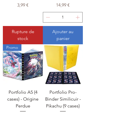
Prix
Prix
3,99 €
14,99 €
Rupture de
Ajouter au
stock
panier
Promo
Portfolio A5 (4
Portfolio Pro-
cases) - Origine
Binder Similicuir -
Perdue
Pikachu (9 cases)
Prix
Prix
10,99 €
32,99 €