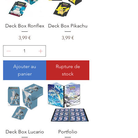
Deck Box Ronflex
Deck Box Pikachu
Prix
Prix
3,99 €
3,99 €
Ajouter au
Rupture de
panier
stock
Deck Box Lucario
Portfolio