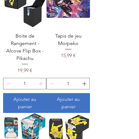
Boite de
Tapis de jeu
Rangement -
Morpeko
Alcove Flip Box -
Prix
15,99 €
Pikachu
Prix
19,99 €
Ajouter au
Ajouter au
panier
panier