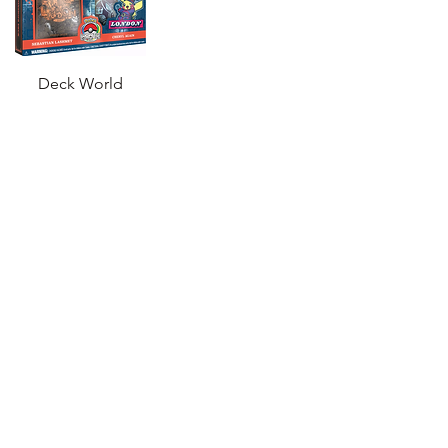
Deck World
championship 2022
- Cheryl Again (FR)
Prix
20,99 €
Ajouter au
panier
1
/
1