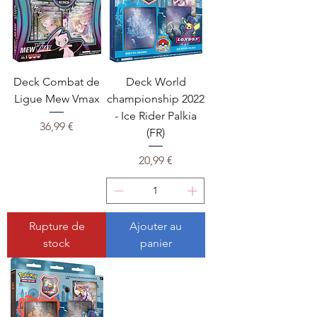
Deck Combat de
Deck World
Ligue Mew Vmax
championship 2022
- Ice Rider Palkia
Prix
36,99 €
(FR)
Prix
20,99 €
Rupture de
Ajouter au
stock
panier