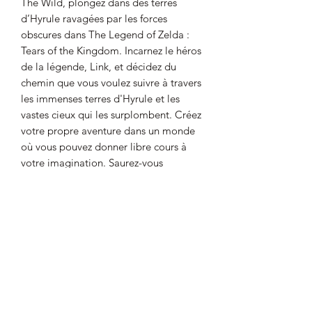
The Wild, plongez dans des terres
d’Hyrule ravagées par les forces
obscures dans The Legend of Zelda :
Tears of the Kingdom. Incarnez le héros
de la légende, Link, et décidez du
chemin que vous voulez suivre à travers
les immenses terres d'Hyrule et les
vastes cieux qui les surplombent. Créez
votre propre aventure dans un monde
où vous pouvez donner libre cours à
votre imagination. Saurez-vous
maîtriser la puissance des nouvelles
capacités de Link pour lutter contre les
forces maléfiques qui menacent le
royaume ? Disponible le 12 mai en
exclusivité sur Nintendo Switch.
Date de sortie prévue pour le 12 mai
2023