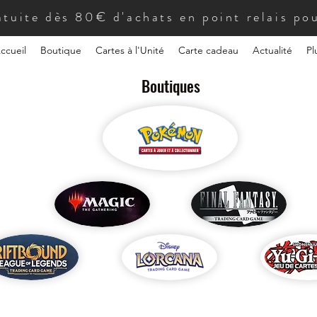
atuite dès 80€ d'achats en point relais pou
ccueil
Boutique
Cartes à l'Unité
Carte cadeau
Actualité
Pl
Boutiques