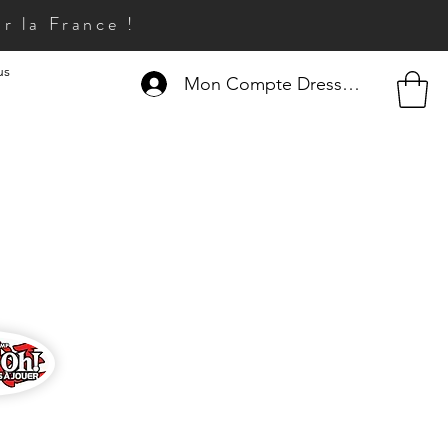
r la France !
us
Mon Compte Dresseur