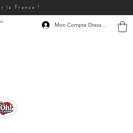
r la France !
us
Mon Compte Dresseur