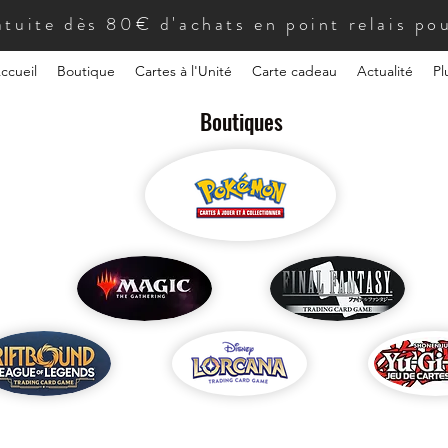
atuite dès 80€ d'achats en point relais pou
ccueil
Boutique
Cartes à l'Unité
Carte cadeau
Actualité
Pl
Boutiques