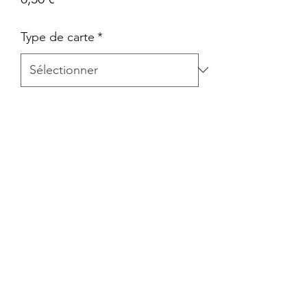
Type de carte
*
Quantité
*
Ajouter au panier
Carte Epée et Bouclier - La voie du
maître en Français
Retour
Tout retour est autorisé à la seule