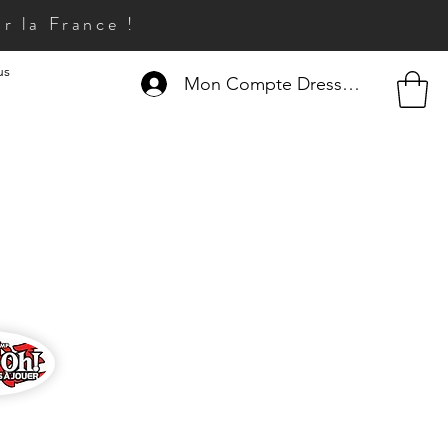
r la France !
us
Mon Compte Dresseur