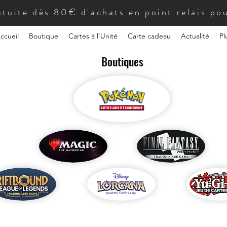
atuite dès 80€ d'achats en point relais pou
ccueil
Boutique
Cartes à l'Unité
Carte cadeau
Actualité
Pl
Boutiques