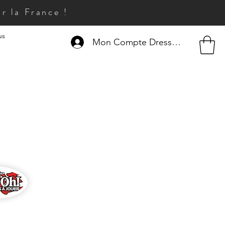
r la France !
us
Mon Compte Dresseur