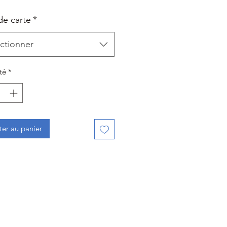
de carte
*
ctionner
té
*
ter au panier