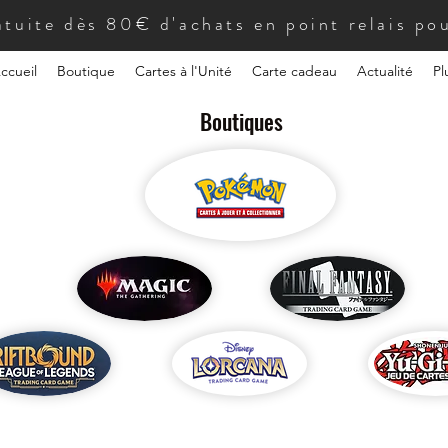
atuite dès 80€ d'achats en point relais pou
ccueil
Boutique
Cartes à l'Unité
Carte cadeau
Actualité
Pl
Boutiques