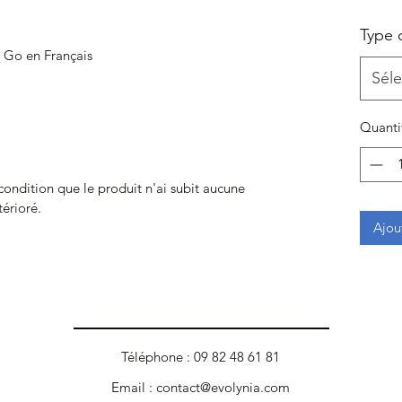
Type 
 Go en Français
Séle
Quanti
 condition que le produit n'ai subit aucune
térioré.
Ajou
Téléphone : 09 82 48 61 81
Email :
contact@evolynia.com