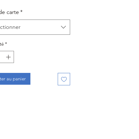
de carte
*
ctionner
té
*
ter au panier