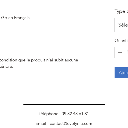
Type 
 Go en Français
Séle
Quanti
 condition que le produit n'ai subit aucune
térioré.
Ajou
Téléphone : 09 82 48 61 81
Email :
contact@evolynia.com