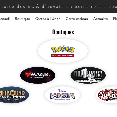
atuite dès 80€ d'achats en point relais pou
ccueil
Boutique
Cartes à l'Unité
Carte cadeau
Actualité
Pl
Boutiques