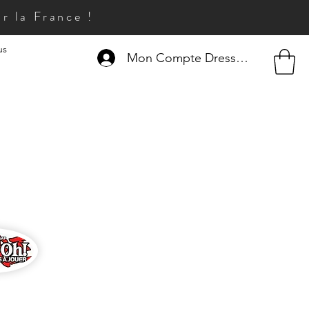
r la France !
us
Mon Compte Dresseur