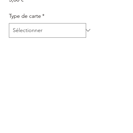
Type de carte
*
Quantité
*
Ajouter au panier
Carte Epée et Bouclier - La voie du
maître en Français
Retour
Tout retour est autorisé à la seule