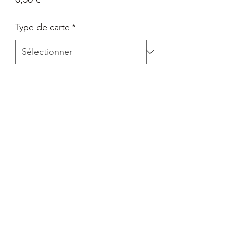
Type de carte
*
Quantité
*
Ajouter au panier
Carte Epée et Bouclier - La voie du
maître en Français
Retour
Tout retour est autorisé à la seule