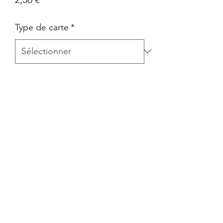
Type de carte
*
Quantité
*
Ajouter au panier
Carte Epée et Bouclier - Pokémon Go
en Français
Retour
Tout retour est autorisé à la seule