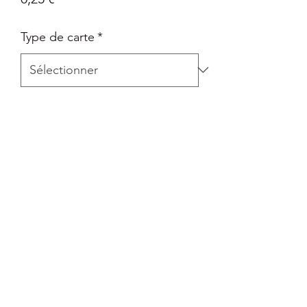
Type de carte
*
Quantité
*
Ajouter au panier
Carte Epée et Bouclier - La voie du
maître en Français
Retour
Tout retour est autorisé à la seule