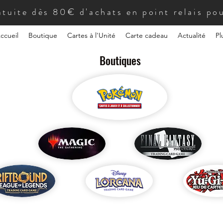
atuite dès 80€ d'achats en point relais pou
ccueil
Boutique
Cartes à l'Unité
Carte cadeau
Actualité
Pl
Boutiques