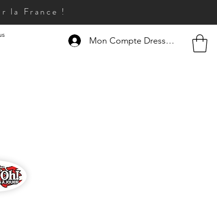
r la France !
us
Mon Compte Dresseur