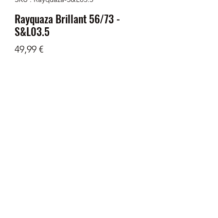
Rayquaza Brillant 56/73 -
S&L03.5
Prix
49,99 €
Quantité
*
Rupture de stock
Me notifier lorsque cet article est disponible
Carte PCA 9 Rayquaza Brillant 56/73
Soleil et Lune 03.5 - Légendes
Brillantes