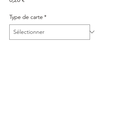
Type de carte
*
Quantité
*
Ajouter au panier
Carte Epée et Bouclier - Pokémon Go
en Français
Retour
Tout retour est autorisé à la seule