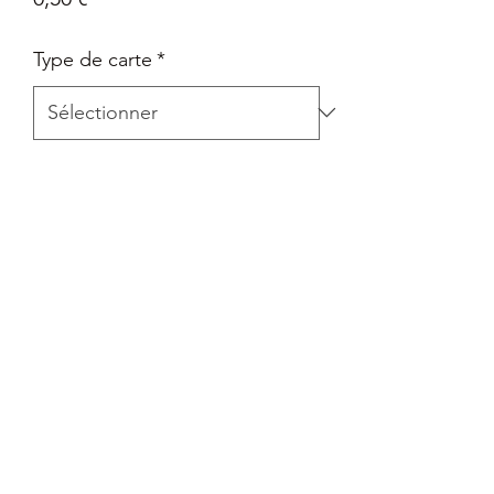
Type de carte
*
Quantité
*
Ajouter au panier
Carte Epée et Bouclier - La voie du
maître en Français
Retour
Tout retour est autorisé à la seule