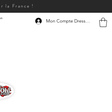
r la France !
us
Mon Compte Dresseur