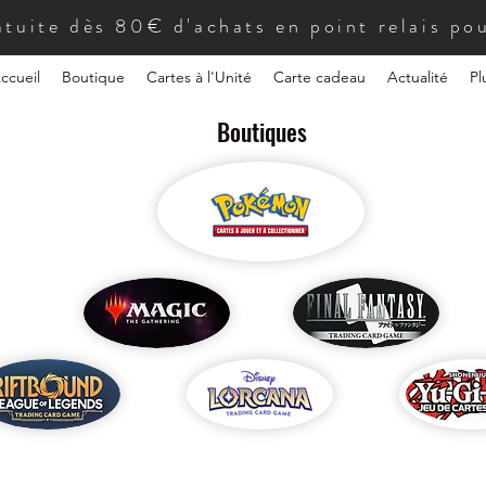
atuite dès 80€ d'achats en point relais pou
ccueil
Boutique
Cartes à l'Unité
Carte cadeau
Actualité
Pl
Boutiques