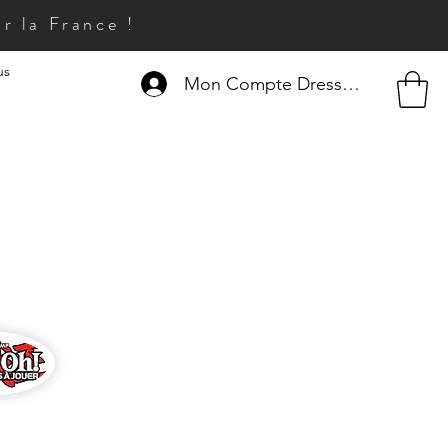
r la France !
us
Mon Compte Dresseur