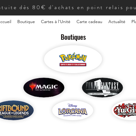
atuite dès 80€ d'achats en point relais pou
ccueil
Boutique
Cartes à l'Unité
Carte cadeau
Actualité
Pl
Boutiques