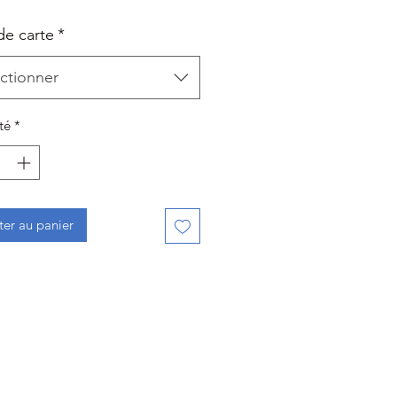
de carte
*
ctionner
té
*
ter au panier