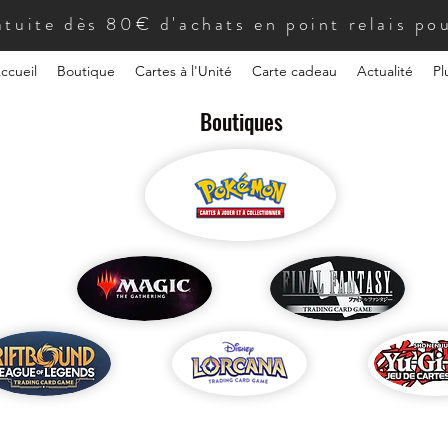
atuite dès 80€ d'achats en point relais pou
ccueil
Boutique
Cartes à l'Unité
Carte cadeau
Actualité
Pl
Boutiques