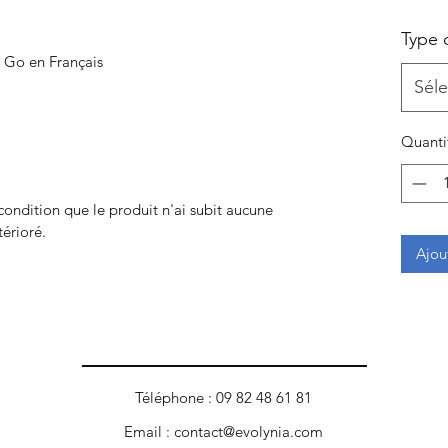
Type 
 Go en Français
Séle
Quanti
 condition que le produit n'ai subit aucune
térioré.
Ajou
Téléphone : 09 82 48 61 81
Email :
contact@evolynia.com