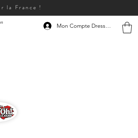
r la France !
us
Mon Compte Dresseur