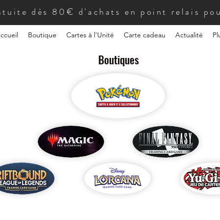
atuite dès 80€ d'achats en point relais pou
ccueil
Boutique
Cartes à l'Unité
Carte cadeau
Actualité
Pl
Boutiques