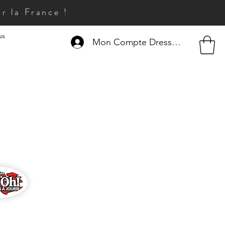
r la France !
us
Mon Compte Dresseur