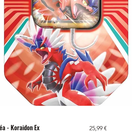
a - Koraidon Ex
Prix
25,99 €