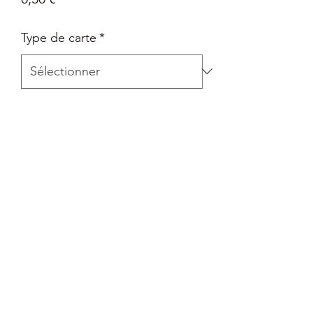
Type de carte
*
Quantité
*
Ajouter au panier
Carte Epée et Bouclier - La voie du
maître en Français
Retour
Tout retour est autorisé à la seule