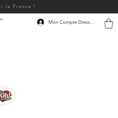
r la France !
us
Mon Compte Dresseur