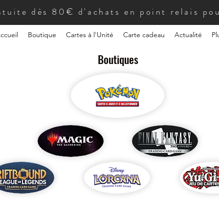
atuite dès 80€ d'achats en point relais pou
ccueil
Boutique
Cartes à l'Unité
Carte cadeau
Actualité
Pl
Boutiques