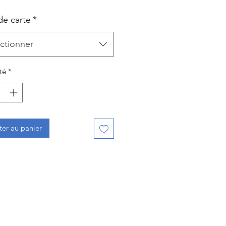
de carte
*
ctionner
té
*
ter au panier