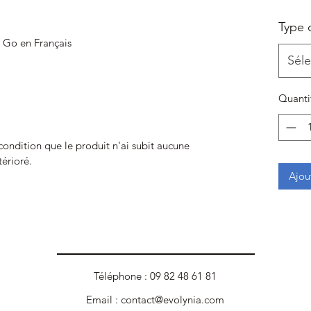
Type 
 Go en Français
Séle
Quanti
 condition que le produit n'ai subit aucune
térioré.
Ajou
Téléphone : 09 82 48 61 81
Email :
contact@evolynia.com