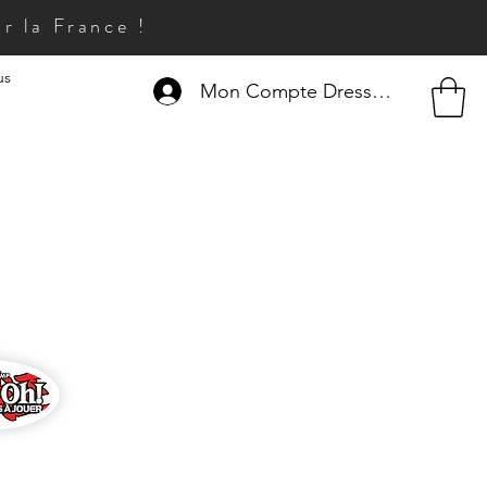
r la France !
us
Mon Compte Dresseur