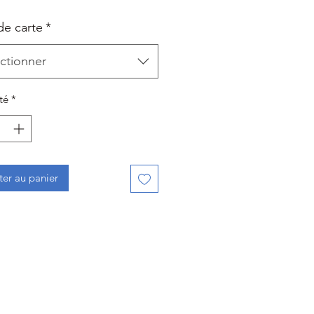
de carte
*
ctionner
té
*
ter au panier