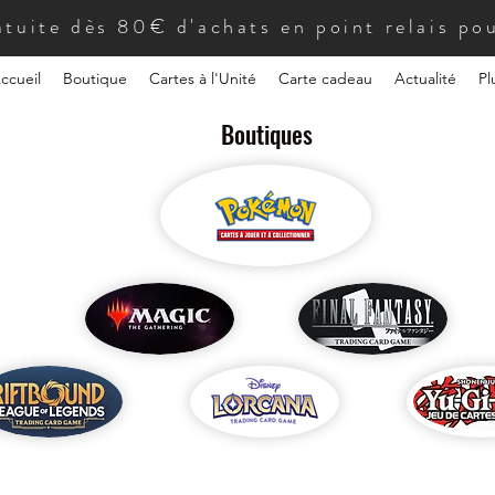
atuite dès 80€ d'achats en point relais pou
ccueil
Boutique
Cartes à l'Unité
Carte cadeau
Actualité
Pl
Boutiques