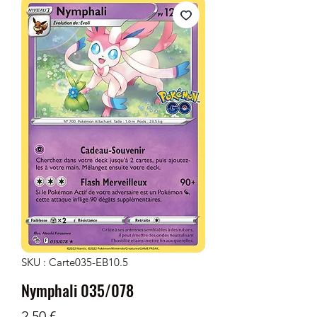
SKU : Carte035-EB10.5
Nymphali 035/078
Prix
2,50 €