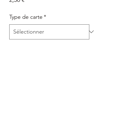
Type de carte
*
Quantité
*
Ajouter au panier
Carte Epée et Bouclier - Pokémon Go
en Français
Retour
Tout retour est autorisé à la seule