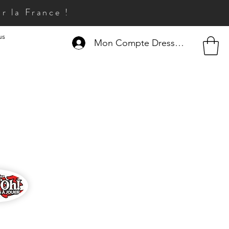
r la France !
us
Mon Compte Dresseur