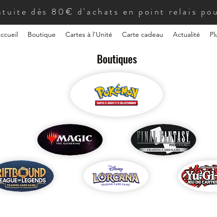
atuite dès 80€ d'achats en point relais pou
ccueil
Boutique
Cartes à l'Unité
Carte cadeau
Actualité
Pl
Boutiques