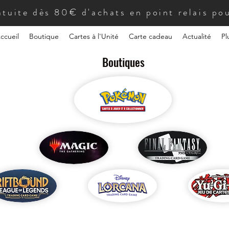
atuite dès 80€ d'achats en point relais pou
ccueil
Boutique
Cartes à l'Unité
Carte cadeau
Actualité
Pl
Boutiques