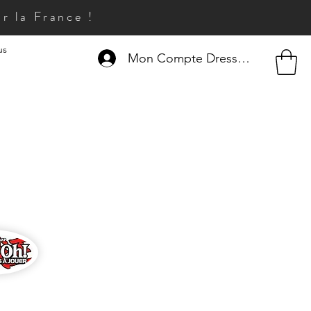
r la France !
us
Mon Compte Dresseur