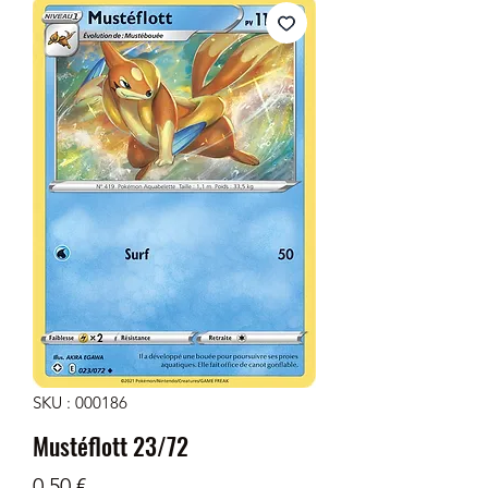
SKU : 000186
Mustéflott 23/72
Prix
0,50 €