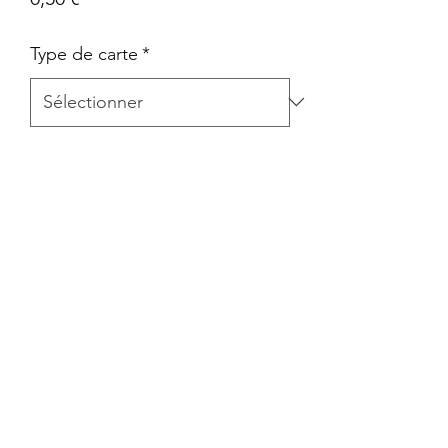
Type de carte
*
Quantité
*
Ajouter au panier
Carte Epée et Bouclier - Destinées
Radieuses en Français
Retour
Tout retour est autorisé à la seule