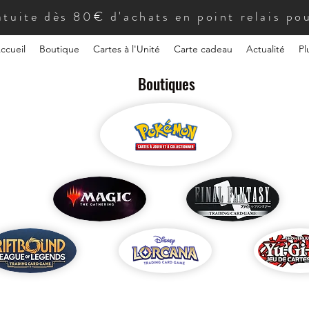
atuite dès 80€ d'achats en point relais pou
ccueil
Boutique
Cartes à l'Unité
Carte cadeau
Actualité
Pl
Boutiques