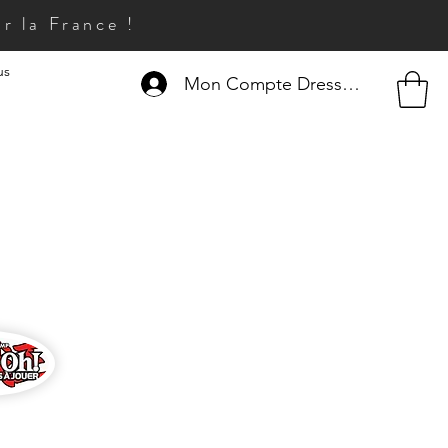
r la France !
us
Mon Compte Dresseur