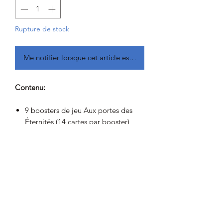
Rupture de stock
Me notifier lorsque cet article est disponible
Contenu:
9 boosters de jeu Aux portes des
Éternités (14 cartes par booster)
1 carte Premium traditionnelle avec
une illustration alternative exclusive
au bundle
15 cartes Premium traditionnelles
de terrains de base (dont 5 en
pleine illustration)
15 terrains de base non Premium
(dont 5 en pleine illustration)