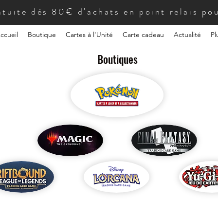
atuite dès 80€ d'achats en point relais pou
ccueil
Boutique
Cartes à l'Unité
Carte cadeau
Actualité
Pl
Boutiques