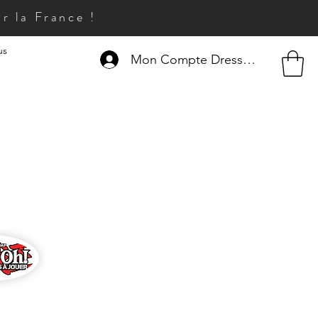
r la France !
us
Mon Compte Dresseur