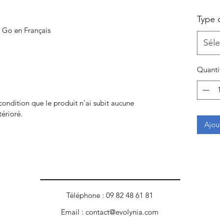
Type 
 Go en Français
Séle
Quanti
 condition que le produit n'ai subit aucune
térioré.
Ajou
Téléphone : 09 82 48 61 81
Email :
contact@evolynia.com