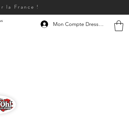
r la France !
us
Mon Compte Dresseur