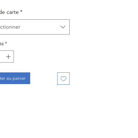
de carte
*
ctionner
té
*
ter au panier