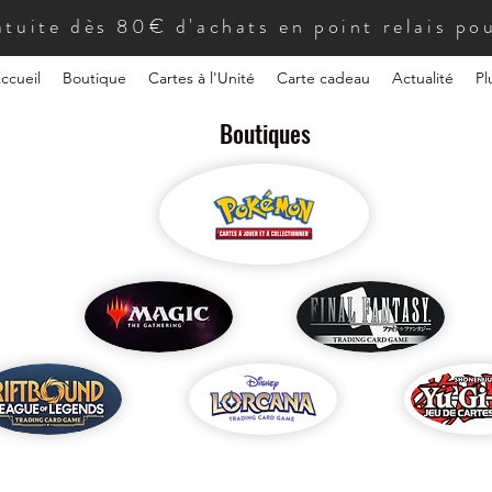
atuite dès 80€ d'achats en point relais pou
ccueil
Boutique
Cartes à l'Unité
Carte cadeau
Actualité
Pl
Boutiques