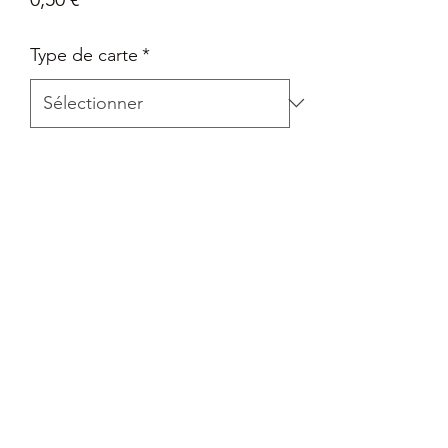
Type de carte
*
Quantité
*
Ajouter au panier
Carte Epée et Bouclier - Pokémon Go
en Français
Retour
Tout retour est autorisé à la seule