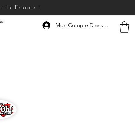
r la France !
us
Mon Compte Dresseur