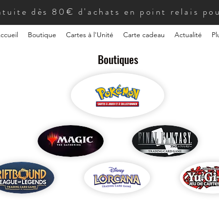
atuite dès 80€ d'achats en point relais pou
ccueil
Boutique
Cartes à l'Unité
Carte cadeau
Actualité
Pl
Boutiques