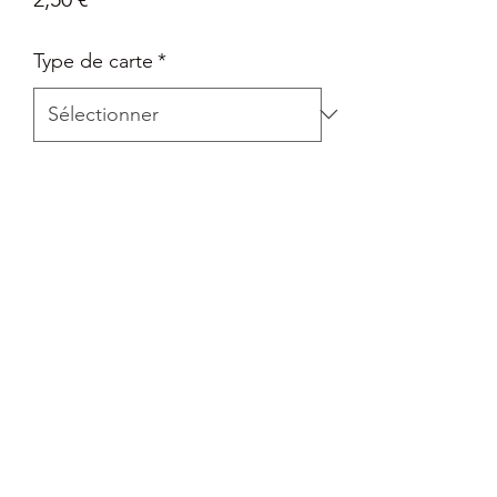
Type de carte
*
Quantité
*
Ajouter au panier
Carte Epée et Bouclier - Pokémon Go
en Français
Retour
Tout retour est autorisé à la seule