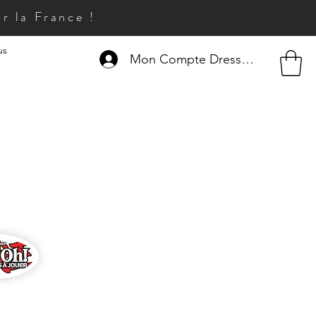
r la France !
us
Mon Compte Dresseur