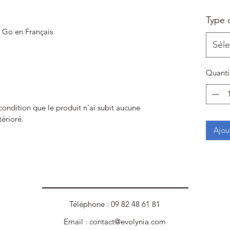
Type 
 Go en Français
Séle
Quanti
 condition que le produit n'ai subit aucune
térioré.
Ajou
Téléphone : 09 82 48 61 81
Email :
contact@evolynia.com