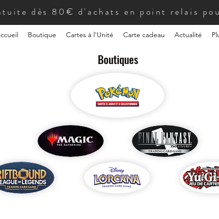
atuite dès 80€ d'achats en point relais pou
ccueil
Boutique
Cartes à l'Unité
Carte cadeau
Actualité
Pl
Boutiques