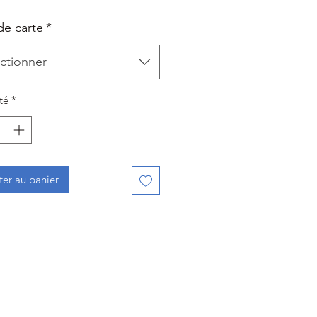
de carte
*
ctionner
té
*
ter au panier