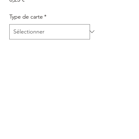
Type de carte
*
Quantité
*
Ajouter au panier
Carte Epée et Bouclier - La voie du
maître en Français
Retour
Tout retour est autorisé à la seule