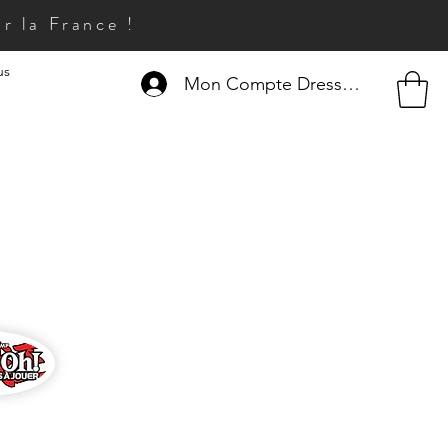
r la France !
us
Mon Compte Dresseur