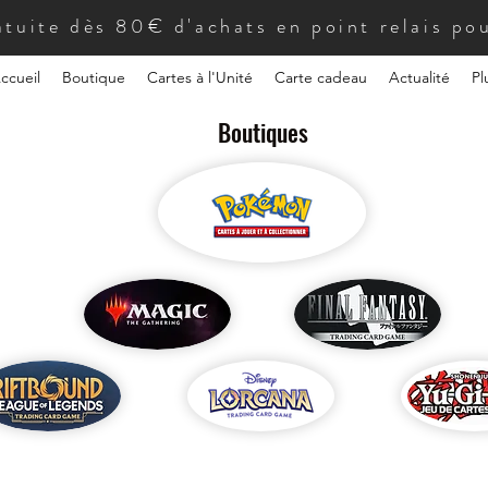
atuite dès 80€ d'achats en point relais pou
ccueil
Boutique
Cartes à l'Unité
Carte cadeau
Actualité
Pl
Boutiques