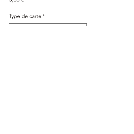
Type de carte
*
Quantité
*
Ajouter au panier
Carte Epée et Bouclier - La voie du
maître en Français