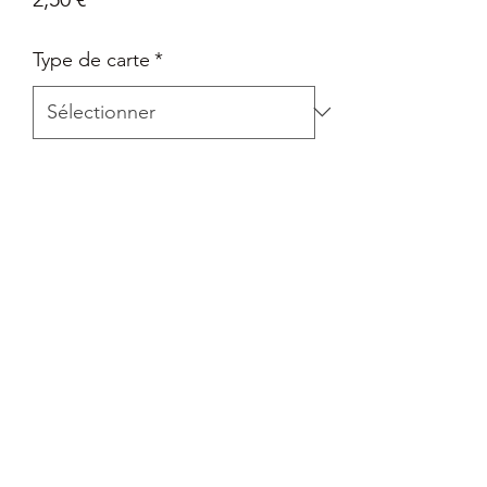
Type de carte
*
Quantité
*
Ajouter au panier
Carte Epée et Bouclier - Pokémon Go
en Français
Retour
Tout retour est autorisé à la seule