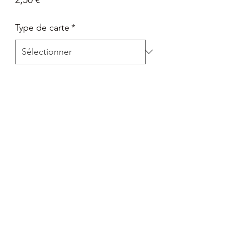
Type de carte
*
Quantité
*
Ajouter au panier
Carte Epée et Bouclier - Pokémon Go
en Français
Retour
Tout retour est autorisé à la seule